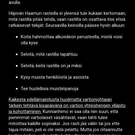
avulla.
Hiipivän Haamun rasteilla ei yleensä tule kukaan kertomaan,
mitä rastilla pitää tehdä, vaan
rastilta
on osattava itse etsiä
ratkaisevat tekijät. Seuraavilla keinoilla pääsee hyvin alkuun:
Koita hahmottaa alkuvideon perusteella, mistä voisi
olla kyse
Selvitä, mitä rastilla tapahtuu
Selvitä, keitä rastilla on ja miksi
Kysy muista henkilöistä ja asioista
Tee huolellisia muistiinpanoja
Kaikesta edellämainitusta huolimatta vartionjohtajan
tärkein tehtävä kisapäivänä on vartion yhteishengen ylläpito
ja kohottaminen.
Kunnianhimo ei saa olla niin suuri, että
pienimmät vartiolaiset väsähtävät, vaan tahti tulee
mitoittaa kaikille sopivaksi. Jos rasti jää väliin tai jos ette
tajua mitään, peli ei ole vielä pelattu. Mutta jos riitaannutte