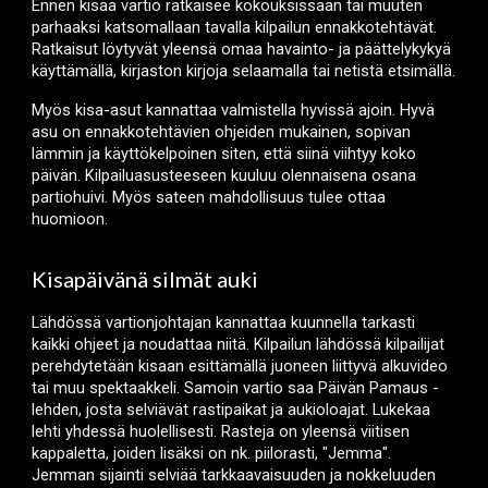
Ennen kisaa vartio ratkaisee kokouksissaan tai muuten
parhaaksi katsomallaan tavalla
kilpailun
ennakkotehtävät.
Ratkaisut löytyvät yleensä omaa havainto- ja päättelykykyä
käyttämällä, kirjaston kirjoja selaamalla tai netistä
etsimällä
.
Myös kisa-asut kannattaa valmistella hyvissä ajoin. Hyvä
asu on ennakkotehtävien ohjeiden mukainen, sopivan
lämmin ja käyttökelpoinen siten, että siinä viihtyy koko
päivän. Kilpailuasusteeseen kuuluu olennaisena osana
partiohuivi. Myös sateen mahdollisuus tulee ottaa
huomioon.
Kisapäivänä silmät auki
Lähdössä vartionjohtajan kannattaa kuunnella tarkasti
kaikki ohjeet ja noudattaa niitä. Kilpailun lähdössä kilpailijat
perehdytetään kisaan esittämällä juoneen liittyvä alkuvideo
tai muu spektaakkeli. Samoin vartio saa Päivän Pamaus -
lehden, josta selviävät rastipaikat ja aukioloajat. Lukekaa
lehti yhdessä huolellisesti. Rasteja on yleensä viitisen
kappaletta, joiden lisäksi on nk. piilorasti, "Jemma".
Jemman sijainti selviää tarkkaavaisuuden ja nokkeluuden