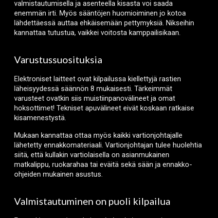
valmistautumisella ja asenteella kisasta voi saada
enemmän irti. Myös sääntöjen huomioiminen jo kotoa
lähdettäessä auttaa ehkäisemään pettymyksiä. Nikseihin
kannattaa tutustua, vaikkei voitosta kamppailisikaan.
Varustussuosituksia
Elektroniset laitteet ovat kilpailussa kiellettyjä rastien
läheisyydessä säännön 8 mukaisesti. Tärkeimmät
varusteet ovatkin siis muistiinpanovälineet
ja
omat
hoksottimet! Tekniset apuvälineet eivät koskaan ratkaise
kisamenestystä.
Mukaan kannattaa ottaa myös kaikki vartionjohtajalle
lähetetty ennakkomateriaali. Vartionjohtajan tulee huolehtia
siitä, että kullakin vartiolaisella on asianmukainen
matkalippu, ruokarahaa tai eväitä sekä sään ja ennakko-
ohjeiden mukainen asustus.
Valmistautuminen on puoli kilpailua