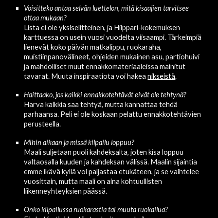
Voisitteko antaa selvän luettelon, mitä kisaajien tarvitsee 
ottaa mukaan?
Lista ei ole yksiselitteinen, ja 
Hiippari-kokemuksen 
karttuessa on usein vuosi vuodelta viisaampi. Tärkeimpiä 
lienevät k
oko päivän matkalippu, ruokaraha, 
muistiinpanovälineet, ohjeiden mukainen asu, partiohuivi 
ja ma
hdolliset 
muut ennakkomateriaaleissa mainitut 
tavarat. 
Muuta inspiraatiota voi hakea 
nikseistä
.
Haittaako, jos kaikki 
ennakko
tehtävät eivät ole tehtynä?
Harva kaikkia saa tehtyä, mutta kannattaa tehdä 
parhaansa. Peli ei ole koskaan pelattu ennakkotehtävien 
perusteella.
M
ihin aikaan ja missä kilpailu loppuu?
Maali suljetaan puoli kahdeksalta, joten kisa loppuu 
valtaosalla kuuden ja kahdeksan välissä. Maalin
 sijaintia 
emme ikävä kyllä voi paljastaa etukäteen, ja se vaihtelee 
vuosittain, mutta maali on aina kohtuullisten 
liikenneyhteyksien päässä.
Onko kilpailussa ruokarastia tai muuta ruokailua?