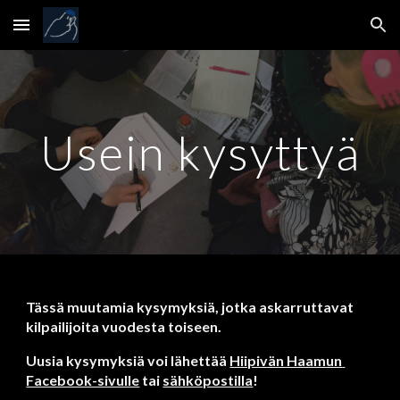
Skip to main content
Skip to navigation
Usein kysyttyä
Tässä muutamia kysymyksiä, jotka askarruttavat 
kilpailijoita vuodesta toiseen.
Uusia kysymyksiä voi lähettää 
Hiipivän Haamun 
Facebook-sivulle
 tai
sähköpostilla
!