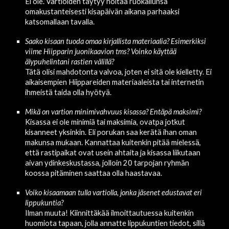
Ei ole. Vartioiden täytyy hoitaa ruokailunsa 
omakustanteisesti kisapäivän aikana parhaaksi 
katsomallaan tavalla.
Saako kisaan tuoda omaa kirjallista materiaalia? Esimerkiksi 
viime Hiipparin juonikaavion tms? Voinko käyttää 
älypuhelintani rastien välillä?
Tätä olisi mahdotonta valvoa, joten ei sitä ole kielletty. Ei 
aikaisempien Hiippareiden materiaaleista tai internetin 
ihmeistä taida olla hyötyä
.
Mikä on vartion minimivahvuus kisassa? Entäpä maksimi?
Kisassa ei ole minimiä tai maksimia, ovatpa jotkut 
kisanneet yksinkin. Eli porukan saa kerätä ihan oman 
makunsa mukaan. Kannattaa kuitenkin pitää mielessä, 
että 
rastipaikat ovat usein ahtaita ja kisassa liikutaan 
aivan ydinkeskustassa, jolloin 20 tarpojan ryhmän 
koossa pitäminen saattaa olla haastavaa.
Voiko kisaamaan tulla vartiolla, jonka jäsenet edustavat eri 
lippukuntia?
Ilman muuta! 
Kiinnittäkää ilmoittautuessa kuitenkin 
huomiota tapaan, jolla annatte lippukuntien tiedot, sillä 